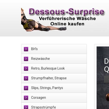
BH's
Reizwäsche
S
&
Retro, Burlesque Look
I
Strumpfhalter, Strapse
Für
Slips, Strings, Pantys
dem
ode
Corsagen
All
Strapsstrümpfe