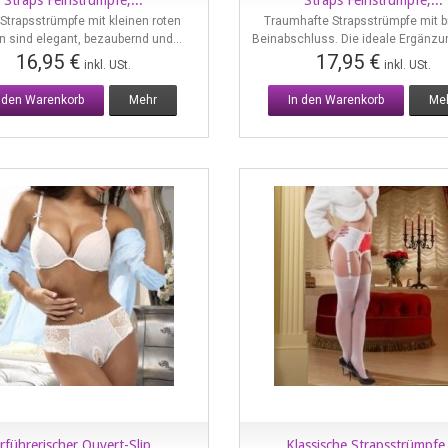
Straps Feinstrümpfe,...
Straps Feinstrümpfe,...
Vorschau
Vorschau
 Strapsstrümpfe mit kleinen roten
Traumhafte Strapsstrümpfe mit b
n sind elegant, bezaubernd und...
Beinabschluss. Die ideale Ergänzu
16,95 €
17,95 €
inkl. USt.
inkl. USt.
n den Warenkorb
Mehr
In den Warenkorb
Me
rführerischer Ouvert-Slip...
Klassische Strapsstrümpfe,