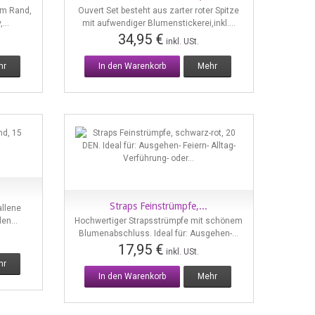
Vorschau
em Rand,
Ouvert Set besteht aus zarter roter Spitze
...
mit aufwendiger Blumenstickerei,inkl....
34,95 €
inkl. USt.
hr
In den Warenkorb
Mehr
Straps Feinstrümpfe,...
allene
Vorschau
en...
Hochwertiger Strapsstrümpfe mit schönem
Blumenabschluss. Ideal für: Ausgehen-...
17,95 €
inkl. USt.
hr
In den Warenkorb
Mehr