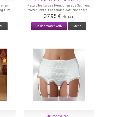
Reizvolles kurzes Hemdchen,...
Vorschau
reitem
Reizvolles kurzes Hemdchen aus Satin und
ng zum...
zarter Spitze. Passendes dazu finden Sie...
37,95 €
inkl. USt.
hr
In den Warenkorb
Mehr
...
Strumpfhalter,...