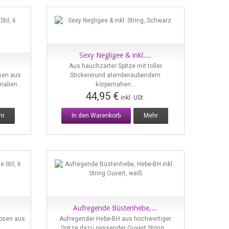
Sexy Negligee & inkl....
Vorschau
Aus hauchzarter Spitze mit toller
psen aus
Stickereiund atemberaubendem
alien...
körpernahen...
44,95 €
inkl. USt.
hr
In den Warenkorb
Mehr
Aufregende Büstenhebe,...
Vorschau
apsen aus
Aufregender Hebe-BH aus hochwertiger
..
Spitze,dazu passender Ouvert String....