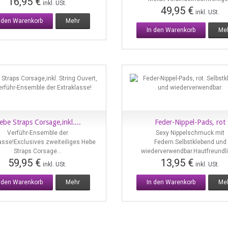
16,95 €
inkl. USt.
49,95 €
inkl. USt.
n den Warenkorb
Mehr
In den Warenkorb
Me
ebe Straps Corsage,inkl....
Feder-Nippel-Pads, rot
Vorschau
Vorschau
Verführ-Ensemble der
Sexy Nippelschmuck mit
asse!Exclusives zweiteiliges Hebe
Federn.Selbstklebend und
Straps Corsage...
wiederverwendbar.Hautfreundli
59,95 €
13,95 €
inkl. USt.
inkl. USt.
n den Warenkorb
Mehr
In den Warenkorb
Me