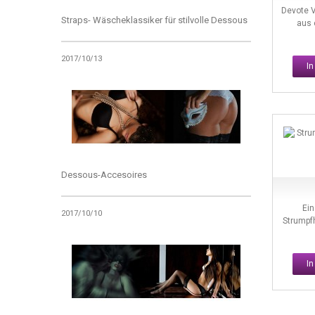
Devote V
Straps- Wäscheklassiker für stilvolle Dessous
aus 
2017/10/13
I
Dessous-Accesoires
Ein
2017/10/10
Strumpfh
I