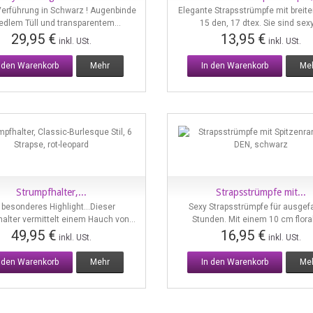
Vorschau
Vorschau
erführung in Schwarz ! Augenbinde
Elegante Strapsstrümpfe mit breit
edlem Tüll und transparentem...
15 den, 17 dtex. Sie sind sexy,
29,95 €
13,95 €
inkl. USt.
inkl. USt.
n den Warenkorb
Mehr
In den Warenkorb
Me
Strumpfhalter,...
Strapsstrümpfe mit...
Vorschau
Vorschau
 besonderes Highlight...Dieser
Sexy Strapsstrümpfe für ausgef
alter vermittelt einem Hauch von...
Stunden. Mit einem 10 cm floral
49,95 €
16,95 €
inkl. USt.
inkl. USt.
n den Warenkorb
Mehr
In den Warenkorb
Me