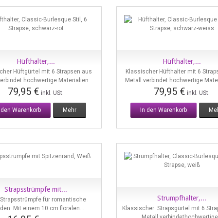
Hüfthalter,...
Hüfthalter,...
Vorschau
Vorschau
cher Hüftgürtel mit 6 Strapsen aus
Klassischer Hüfthalter mit 6 Stra
verbindet hochwertige Materialien...
Metall verbindet hochwertige Materi
79,95 €
79,95 €
inkl. USt.
inkl. USt.
n den Warenkorb
Mehr
In den Warenkorb
Me
Strapsstrümpfe mit...
Vorschau
Strumpfhalter,...
 Strapsstrümpfe für romantische
Vorschau
den. Mit einem 10 cm floralen...
Klassischer Strapsgürtel mit 6 Str
Metall verbindethochwertige.