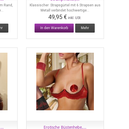
Vorschau
em Rand,
Klassischer Strapsgürtel mit 6 Strapsen aus
...
Metall verbindet hochwertige...
49,95 €
inkl. USt.
hr
In den Warenkorb
Mehr
...
Erotische Büstenhebe,...