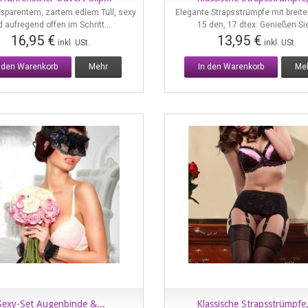
Vorschau
Vorschau
sparentem, zartem edlem Tüll, sexy
Elegante Strapsstrümpfe mit breit
 aufregend offen im Schritt....
15 den, 17 dtex. Genießen Sie
16,95 €
13,95 €
inkl. USt.
inkl. USt.
n den Warenkorb
Mehr
In den Warenkorb
Me
Sexy-Set Augenbinde &...
Klassische Strapsstrümpfe,