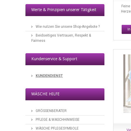
Feine
Werte & Prinzipien unserer Tätigkeit
Herze
Straps- Wäscheklassiker für stilvolle Dessous
Wie nutzen Sie unsere Shop-Angebote ?
2017/10/13
I
Beidseitiges Vertrauen, Respekt &
Fairness
Kundenservice & Support
KUNDENDIENST
Dessous-Accesoires
2017/10/10
WÄSCHE HILFE
GRÖSSENBERATER
PFLEGE & WASCHHINWEISE
WÄSCHE PFLEGESYMBOLE
Ve