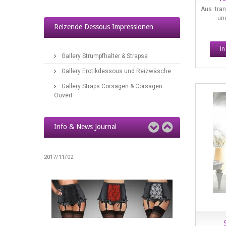
Aus tran
Reizwäsche & Ouvert-Dessous
und
Reizende Dessous Impressionen
2017/04/10
I
Gallery Strumpfhalter & Strapse
Gallery Erotikdessous und Reizwäsche
Gallery Straps Corsagen & Corsagen
Ouvert
Info & News Journal
Strapse, Strapsstrümpfe & Nylons
2017/11/02