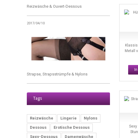
Reizwäsche & Ouvert-Dessous
2017/04/10
Klassis
Metall 
I
Strapse, Strapsstrümpfe & Nylons
2017/11/02
Tags
Reizwäsche
Lingerie
Nylons
Sexy
Dessous
Erotische Dessous
Stun
Sexy-Dessous
Damenwäsche