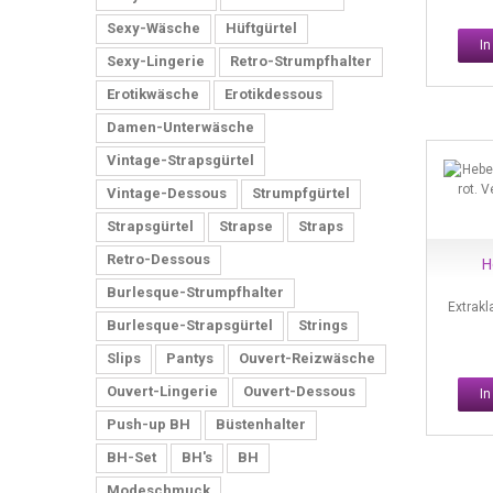
Straps- Wäscheklassiker für stilvolle Dessous
Sexy-Wäsche
Hüftgürtel
I
Sexy-Lingerie
Retro-Strumpfhalter
2017/10/13
Erotikwäsche
Erotikdessous
Damen-Unterwäsche
Vintage-Strapsgürtel
Vintage-Dessous
Strumpfgürtel
Strapsgürtel
Strapse
Straps
Dessous-Accesoires
Retro-Dessous
H
Burlesque-Strumpfhalter
Extrakl
2017/10/10
Burlesque-Strapsgürtel
Strings
Slips
Pantys
Ouvert-Reizwäsche
Ouvert-Lingerie
Ouvert-Dessous
I
Push-up BH
Büstenhalter
BH-Set
BH's
BH
Modeschmuck