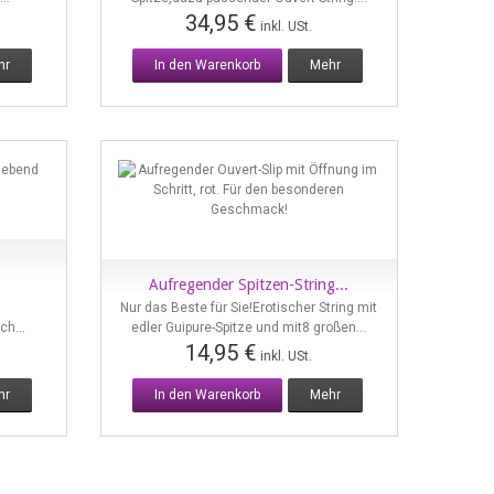
34,95 €
inkl. USt.
hr
In den Warenkorb
Mehr
Aufregender Spitzen-String...
Vorschau
Nur das Beste für Sie!Erotischer String mit
ch...
edler Guipure-Spitze und mit8 großen...
14,95 €
inkl. USt.
hr
In den Warenkorb
Mehr