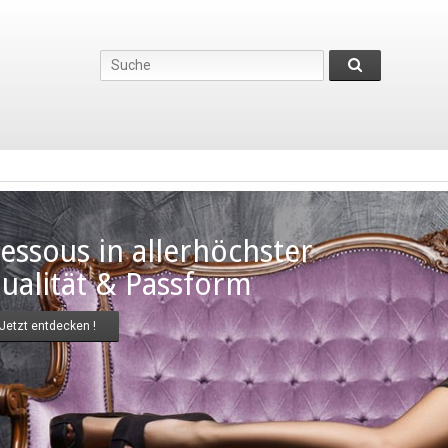
TRUMPFHALTER
 STRAPSGÜRTEL
M BURLESQUE STYLE
 den besonderen Abend mit
 Liebsten, als erotische Überraschung
r als sexy Geheimnis unter der
tagskleidung...
Jetzt entdecken !