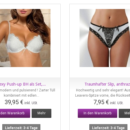
exy Push-up BH als Set,...
Traumhafter Slip, anthraz
Vorschau
Vorschau
 modern und pulsierend ! Zarter Tüll
Hochwertig und sehr elegant! Aus
kombiniert mit edlen...
Leavers-Spitze vorne, die Rückseit
39,95 €
7,95 €
inkl. USt.
inkl. USt.
n den Warenkorb
Mehr
In den Warenkorb
Me
Lieferzeit: 3-4 Tage
Lieferzeit: 3-4 Tage