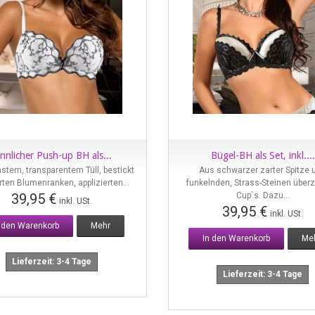
innlicher Push-up BH als...
Bügel-BH als Set, inkl....
Vorschau
Vorschau
nstem, transparentem Tüll, bestickt
Aus schwarzer zarter Spitze 
rten Blumenranken, applizierten...
funkelnden, Strass-Steinen über
39,95 €
Cup`s. Dazu...
inkl. USt.
39,95 €
inkl. USt.
n den Warenkorb
Mehr
In den Warenkorb
Me
Lieferzeit: 3-4 Tage
Lieferzeit: 3-4 Tage