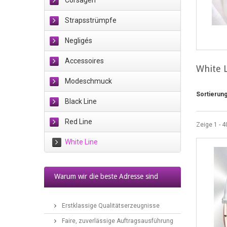
Corsagen
Strapsstrümpfe
Negligés
Accessoires
White 
Modeschmuck
Sortierun
Black Line
Red Line
Zeige 1 - 4
White Line
Warum wir die beste Adresse sind
2017/11/02
Erstklassige Qualitätserzeugnisse
Faire, zuverlässige Auftragsausführung