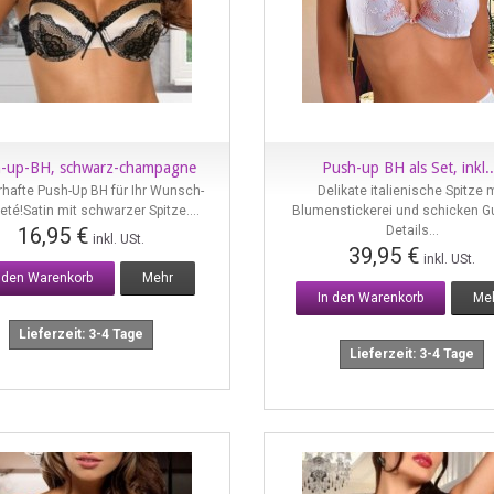
-up-BH, schwarz-champagne
Push-up BH als Set, inkl..
Vorschau
Vorschau
hafte Push-Up BH für Ihr Wunsch-
Delikate italienische Spitze 
eté!Satin mit schwarzer Spitze....
Blumenstickerei und schicken Gu
16,95 €
Details...
inkl. USt.
39,95 €
inkl. USt.
n den Warenkorb
Mehr
In den Warenkorb
Me
Lieferzeit: 3-4 Tage
Lieferzeit: 3-4 Tage