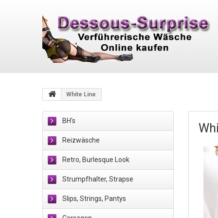
White Line
BH's
Whi
Reizwäsche
Retro, Burlesque Look
Strumpfhalter, Strapse
Slips, Strings, Pantys