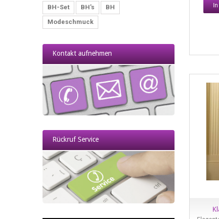
I
BH-Set
BH's
BH
Modeschmuck
Reizwäsche & Ouvert-Dessous
2017/04/10
Kontakt aufnehmen
Strapse, Strapsstrümpfe & Nylons
Rückruf Service
Kl