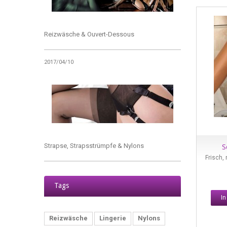
Reizwäsche & Ouvert-Dessous
2017/04/10
Strapse, Strapsstrümpfe & Nylons
S
Frisch,
2017/11/02
Tags
I
Reizwäsche
Lingerie
Nylons