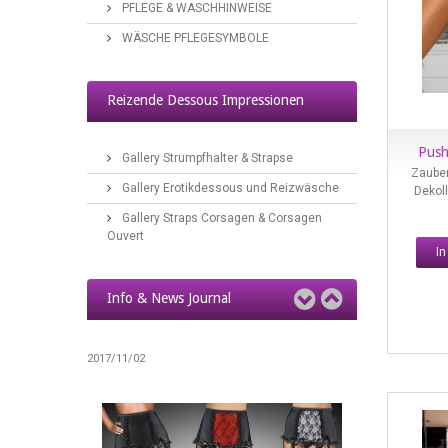
PFLEGE & WASCHHINWEISE
WÄSCHE PFLEGESYMBOLE
Reizwäsche & Ouvert-Dessous
Reizende Dessous Impressionen
2017/04/10
Push
Gallery Strumpfhalter & Strapse
Zauber
Gallery Erotikdessous und Reizwäsche
Dekoll
Gallery Straps Corsagen & Corsagen
Ouvert
I
Info & News Journal
Strapse, Strapsstrümpfe & Nylons
2017/11/02