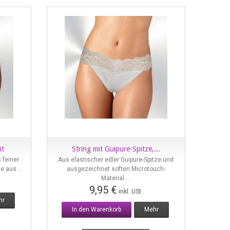
it
String mit Guipure-Spitze,...
Vorschau
 feiner
Aus elastischer edler Guipure-Spitze und
e aus...
ausgezeichnet soften Microtouch-
Material....
9,95 €
inkl. USt.
hr
In den Warenkorb
Mehr