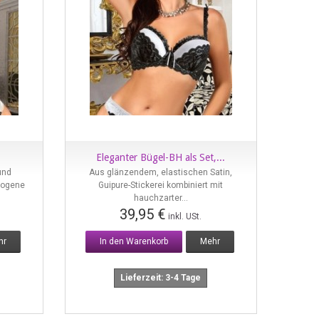
Eleganter Bügel-BH als Set,...
Vorschau
und
Aus glänzendem, elastischen Satin,
zogene
Guipure-Stickerei kombiniert mit
hauchzarter...
39,95 €
inkl. USt.
hr
In den Warenkorb
Mehr
Lieferzeit: 3-4 Tage