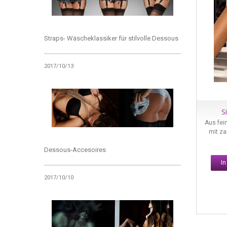
Straps- Wäscheklassiker für stilvolle Dessous
2017/10/13
S
Aus fei
mit za
Dessous-Accesoires
I
2017/10/10