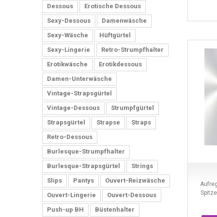
Dessous
Erotische Dessous
Sexy-Dessous
Damenwäsche
Straps- Wäscheklassiker für stilvolle Dessous
Sexy-Wäsche
Hüftgürtel
Sexy-Lingerie
Retro-Strumpfhalter
2017/10/13
Erotikwäsche
Erotikdessous
Damen-Unterwäsche
Vintage-Strapsgürtel
Vintage-Dessous
Strumpfgürtel
Strapsgürtel
Strapse
Straps
Dessous-Accesoires
Retro-Dessous
Burlesque-Strumpfhalter
2017/10/10
Burlesque-Strapsgürtel
Strings
Slips
Pantys
Ouvert-Reizwäsche
Aufreg
Spitze
Ouvert-Lingerie
Ouvert-Dessous
Push-up BH
Büstenhalter