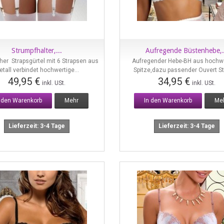
Strumpfhalter,...
Aufregende Büstenhebe,.
Vorschau
Vorschau
her Strapsgürtel mit 6 Strapsen aus
Aufregender Hebe-BH aus hochwe
etall verbindet hochwertige...
Spitze,dazu passender Ouvert Str
49,95 €
34,95 €
inkl. USt.
inkl. USt.
n den Warenkorb
Mehr
In den Warenkorb
Me
Lieferzeit: 3-4 Tage
Lieferzeit: 3-4 Tage