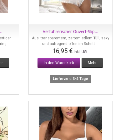
..
Verführerischer Ouvert-Slip...
Vorschau
rtiger
Aus transparentem, zartem edlem Tüll, sexy
ing....
und aufregend offen im Schritt....
16,95 €
inkl. USt.
hr
In den Warenkorb
Mehr
Lieferzeit: 3-4 Tage