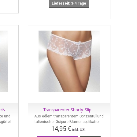
Lieferzeit: 3-4 Tage
eiß
Transparenter Shorty-Slip...
Vorschau
ze und
Aus edlem transparentem Spitzentüllund
sgürtel
italienischer Guipure-Blumenapplikation....
14,95 €
inkl. USt.