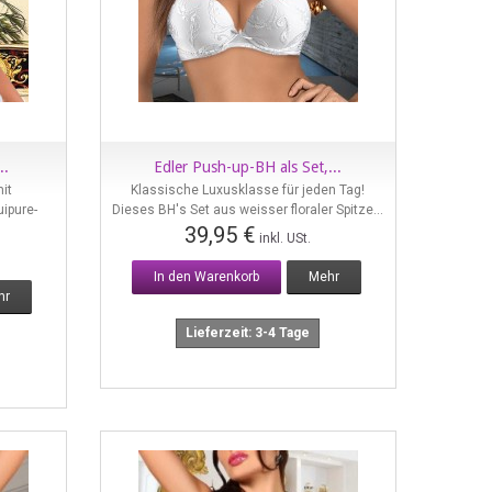
..
Edler Push-up-BH als Set,...
Vorschau
mit
Klassische Luxusklasse für jeden Tag!
ipure-
Dieses BH's Set aus weisser floraler Spitze...
39,95 €
inkl. USt.
In den Warenkorb
Mehr
hr
Lieferzeit: 3-4 Tage