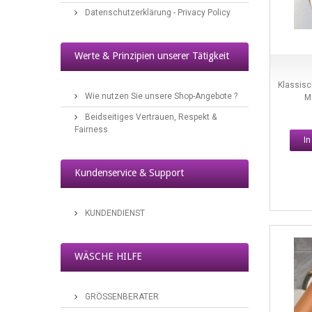
Datenschutzerklärung - Privacy Policy
Werte & Prinzipien unserer Tätigkeit
Straps- Wäscheklassiker für stilvolle Dessous
Klassisc
Wie nutzen Sie unsere Shop-Angebote ?
M
2017/10/13
Beidseitiges Vertrauen, Respekt &
Fairness
I
Kundenservice & Support
KUNDENDIENST
Dessous-Accesoires
2017/10/10
WÄSCHE HILFE
GRÖSSENBERATER