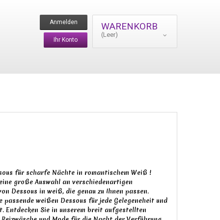
Anmelden
WARENKORB
(Leer)
Ihr Konto
ssous für scharfe Nächte in romantischem Weiß !
 eine große Auswahl an verschiedenartigen
n Dessous in weiß, die genau zu Ihnen passen.
ie passende weißen Dessous für jede Gelegeneheit und
t. Entdecken Sie in unserem breit aufgestellten
 Reizwäsche und Mode für die Nacht der Verführung.