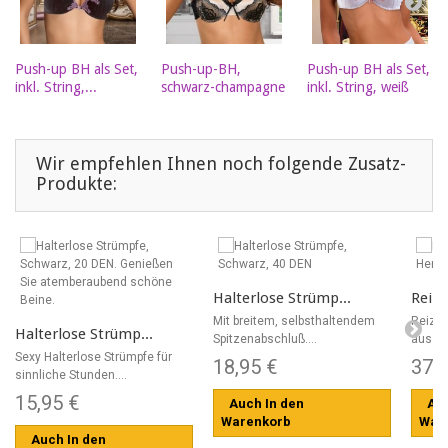
Push-up BH als Set,
Push-up-BH,
Push-up BH als Set,
inkl. String,...
schwarz-champagne
inkl. String, weiß
Wir empfehlen Ihnen noch folgende Zusatz-
Produkte:
Halterlose Strümp...
Reizv
Mit breitem, selbsthaltendem
Reizv
Halterlose Strümp...
Spitzenabschluß....
aus Sa
Sexy Halterlose Strümpfe für
18,95 €
37,
sinnliche Stunden....
15,95 €
Auch In den
Auc
Warenkorb
War
Auch In den