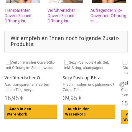
Transparenter
Verführerischer
Aufregender Slip-
Ouvert-Slip mit
Ouvert-Slip mit
Ouvert mit Öffnung
Öffnung im...
Öffnung im...
im...
Wir empfehlen Ihnen noch folgende Zusatz-
Produkte:
Verführerischer O...
Sexy Push-up BH a...
Halte
Aus transparentem, zartem
Frisch, modern und pulsierend !
edlem Tüll, sexy...
Zarter Tüll...
Glatte
7 cm...
16,95 €
39,95 €
15,
Auch In den
Auch In den
Warenkorb
Warenkorb
Auc
War