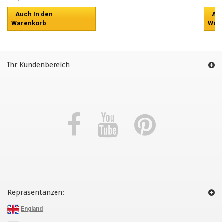
Auch In den
Auc
Warenkorb
War
Ihr Kundenbereich
Repräsentanzen:
England