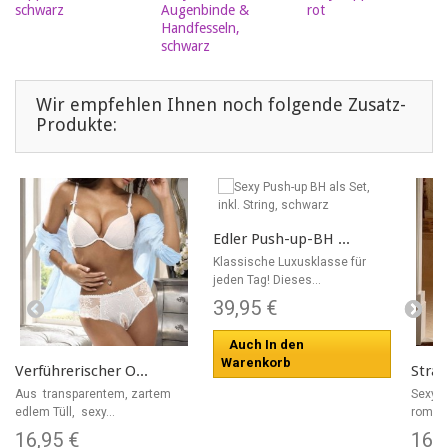
schwarz
Augenbinde &
rot
Handfesseln,
schwarz
Wir empfehlen Ihnen noch folgende Zusatz-
Produkte:
Edler Push-up-BH ...
Klassische Luxusklasse für
jeden Tag! Dieses...
39,95 €
Auch In den
Warenkorb
Verführerischer O...
Strap
Aus transparentem, zartem
Sexy S
edlem Tüll, sexy...
romant
16,95 €
16,