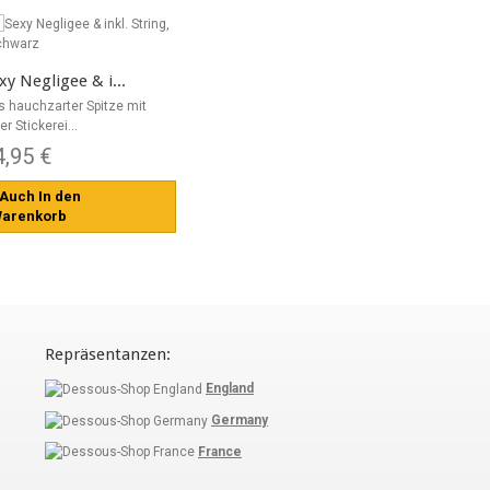
xy Negligee & i...
s hauchzarter Spitze mit
ler Stickerei...
4,95 €
Auch In den
arenkorb
Repräsentanzen:
England
Germany
France