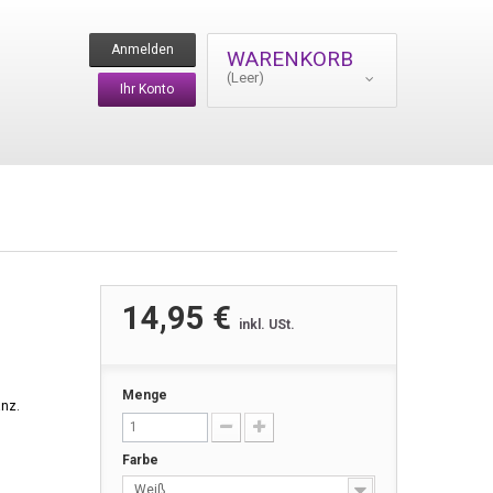
Anmelden
WARENKORB
(Leer)
Ihr Konto
14,95 €
inkl. USt.
Menge
anz.
Farbe
Weiß