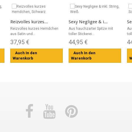
Reizvolles kurzes...
Sexy Negligee & i...
Se
Reizvolles kurzes Hemdchen
Aus hauchzarter Spitze mit
Au
aus Satin und...
toller Stickerei...
tol
37,95 €
44,95 €
4
Auch In den
Auch In den
Warenkorb
Warenkorb
W