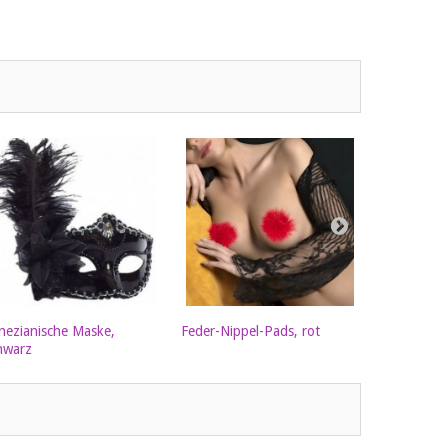
nezianische Maske,
Feder-Nippel-Pads, rot
Retro-Haar
hwarz
black