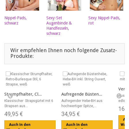
Nippel-Pads,
Sexy-Set
Sexy Nippel-Pads,
schwarz
Augenbinde &
rot
Handfesseln,
schwarz
Wir empfehlen Ihnen noch folgende Zusatz-
Produkte:
Verfü
Strumpfhalter, Cl...
Aufregende Büsten...
Aus t
Klassischer Strapsgürtel mit 6
Aufregender Hebe-BH aus
edlem T
Strapsen aus...
hochwertiger Spitze,...
16,
49,95 €
34,95 €
Auc
Auch In den
Auch In den
War