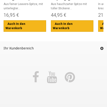
Aus feiner Leavers-Spitze, mit
Aus hauchzarter Spitze mit
In auf
unterlegter...
toller Stickerei...
kreativ
16,95 €
44,95 €
21,
Auch In den
Auch In den
Auc
Warenkorb
Warenkorb
War
Ihr Kundenbereich