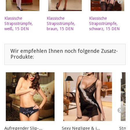
Klassische
Klassische
Klassische
Strapsstrümpfe,
Strapsstrümpfe,
Strapsstrümpfe,
weiß, 15 DEN
braun, 15 DEN
schwarz, 15 DEN
Wir empfehlen Ihnen noch folgende Zusatz-
Produkte:
Aufregender Slip-...
Sexy Negligee & i...
Strum