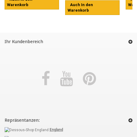
Warenkorb
Auch In den
War
Warenkorb
Ihr Kundenbereich
Repräsentanzen:
England